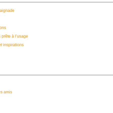
baignade
sons
s prête à l’usage
t inspirations
les amis