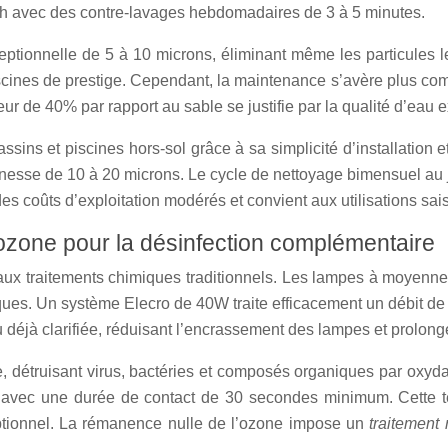
 m³/h avec des contre-lavages hebdomadaires de 3 à 5 minutes.
eptionnelle de 5 à 10 microns, éliminant même les particules l
piscines de prestige. Cependant, la maintenance s’avère plus c
ur de 40% par rapport au sable se justifie par la qualité d’eau 
assins et piscines hors-sol grâce à sa simplicité d’installation 
 finesse de 10 à 20 microns. Le cycle de nettoyage bimensuel a
s coûts d’exploitation modérés et convient aux utilisations sai
ozone pour la désinfection complémentaire
 aux traitements chimiques traditionnels. Les lampes à moyen
ques. Un système Elecro de 40W traite efficacement un débit de 8 
eau déjà clarifiée, réduisant l’encrassement des lampes et prolong
ble, détruisant virus, bactéries et composés organiques par oxy
avec une durée de contact de 30 secondes minimum. Cette te
ceptionnel. La rémanence nulle de l’ozone impose un
traitement