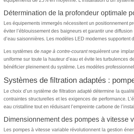
équipements de 25% en moyenne. L’installation d’un système d
Détermination de la profondeur optimale p
Les équipements immergés nécessitent un positionnement précis
éviter l’éblouissement des baigneurs et garantir une diffusi
d’eau saisonnières. Les modèles LED modernes supportent des 
Les systèmes de
nage à contre-courant
requièrent une implan
uniforme sur toute la hauteur d’eau et évite les turbulences
bénéficier pleinement du système. Les modèles professionnel
Systèmes de filtration adaptés : pompes
Le choix d’un système de filtration adapté détermine la qualit
contraintes structurelles et les exigences de performance. L
eau cristalline tout en réduisant l’empreinte carbone de l’instal
Dimensionnement des pompes à vitesse va
Les pompes à vitesse variable révolutionnent la gestion én