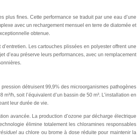
es plus fines. Cette performance se traduit par une eau d’une
omplexe avec un rechargement mensuel en terre de diatomée et
exceptionnelle obtenue.
et d’entretien. Les cartouches plissées en polyester offrent une
u jet d’eau préserve leurs performances, avec un remplacement
sonnières.
ne pression détruisent 99,9% des microorganismes pathogènes
m³/h, soit l’équivalent d’un bassin de 50 m³. L’installation en
eant leur durée de vie.
dation avancée. La production d’ozone par décharge électrique
chnologie élimine totalement les chloramines responsables
 résiduel
au chlore ou brome à dose réduite pour maintenir la