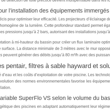
e détection de fuite précoce devient indispensable dans les l
our l’installation des équipements immergés
 pour optimiser leur efficacité. Les projecteurs d’éclairage d
on homogène de la lumière. Cette profondeur standard permet éga
pressions jusqu’à 2 bars, autorisant des installations jusqu’à
tation à mi-hauteur du bassin pour créer un flux laminaire opti
 de surface. La distance minimale de 3 mètres avec le mur oppos
s peuvent générer des débits jusqu’à 80 m³/h avec des puissan
 pentair, filtres à sable hayward et sol
é d’eau et les coûts d’exploitation de votre piscine. Les techn
’évolution des normes environnementales favorise les équipeme
lation.
riable SuperFlo VS selon le volume du bas
ergétique des piscines en adaptant automatiquement leur régim